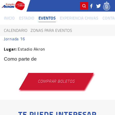
INICIO
ESTADIO
EVENTOS
EXPERIENCIA CHIVAS
CONTA
CALENDARIO
ZONAS PARA EVENTOS
Jornada 16
Lugar:
Estadio Akron
Como parte de
COMPRAR BOLETOS
TE PUEDE INTERESAR